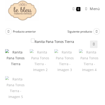
Ir
al
Menú
0
contenido
Producto anterior
Siguiente producto
🔍