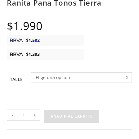
Ranita Pana Tonos Tierra
$
1.990
$
1.592
$
1.393
Elige una opción
TALLE
Ranita
-
+
AÑADIR AL CARRITO
Pana
Tonos
Tierra