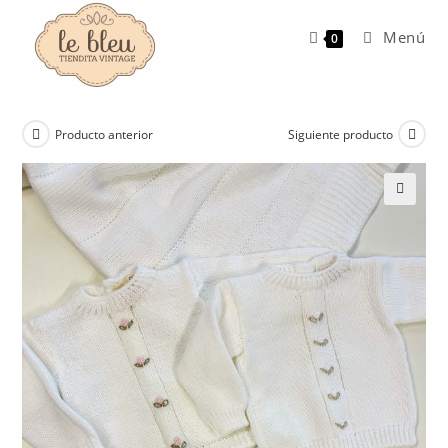
Ir
al
Menú
0
contenido
Producto anterior
Siguiente producto
🔍