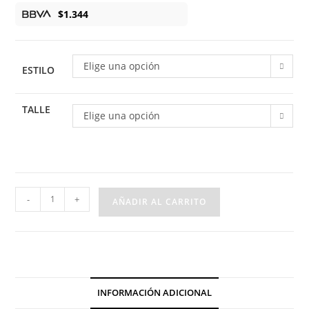
$
1.344
Elige una opción
ESTILO
TALLE
Elige una opción
Conjutno
-
+
AÑADIR AL CARRITO
Dralon
Guarda
Flor
Rococo
cantidad
INFORMACIÓN ADICIONAL