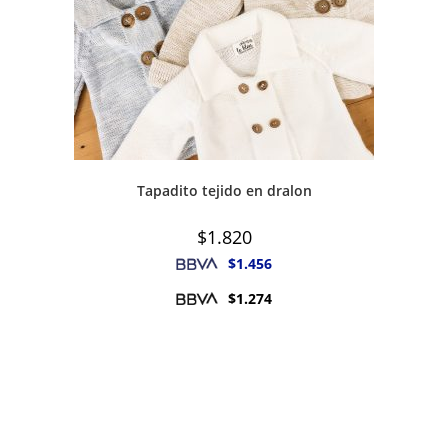
Tapadito tejido en dralon
$
1.820
$
1.456
$
1.274