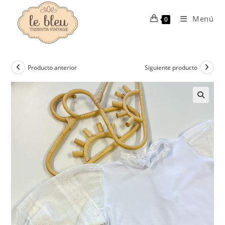
Ir
al
Menú
0
contenido
Producto anterior
Siguiente producto