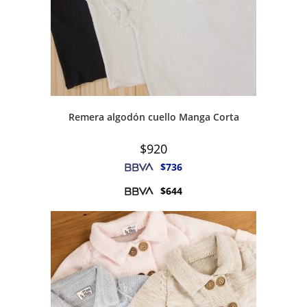
Remera algodón cuello Manga Corta
$
920
$
736
$
644