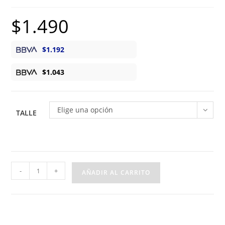
$
1.490
$
1.192
$
1.043
Elige una opción
TALLE
Blusa
-
+
AÑADIR AL CARRITO
Algodón
Mangas
Nansu
y