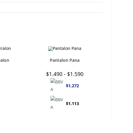
ralon
Pantalon Pana
Rango
$
1.490
-
$
1.590
de
precios:
desde
$
1.272
$1.490
hasta
$1.590
$
1.113