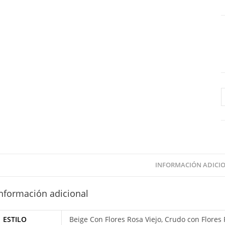
P
P
F
F
c
INFORMACIÓN ADICI
nformación adicional
ESTILO
Beige Con Flores Rosa Viejo, Crudo con Flores 