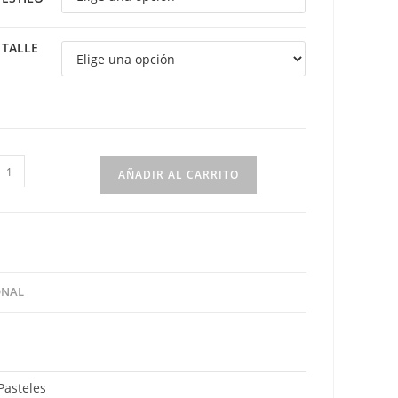
TALLE
antalón
AÑADIR AL CARRITO
ana
lores
orrado
antidad
ONAL
Pasteles