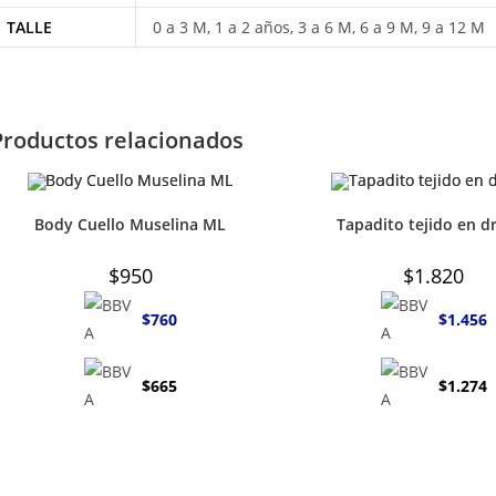
TALLE
0 a 3 M, 1 a 2 años, 3 a 6 M, 6 a 9 M, 9 a 12 M
Productos relacionados
Body Cuello Muselina ML
Tapadito tejido en d
$
950
$
1.820
$
760
$
1.456
$
665
$
1.274