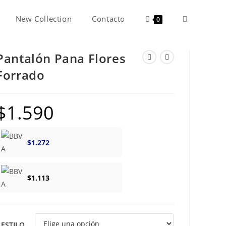
New Collection
Contacto
Alternar
0
Pantalón Pana Flores
búsqueda
Forrado
de
$
1.590
la
$
1.272
web
$
1.113
ESTILO