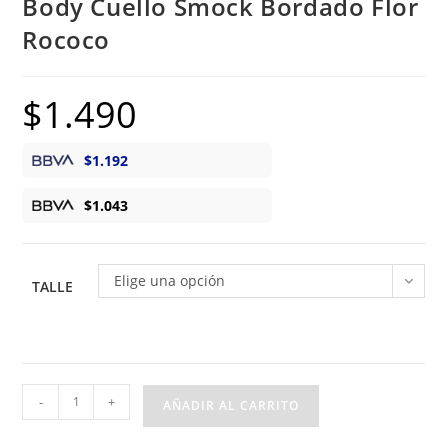
Body Cuello Smock Bordado Flor
Rococo
$
1.490
$
1.192
$
1.043
Elige una opción
TALLE
Body
-
+
AÑADIR AL CARRITO
Cuello
Smock