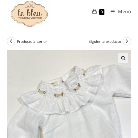
Ir
al
Menú
0
contenido
Producto anterior
Siguiente producto
🔍