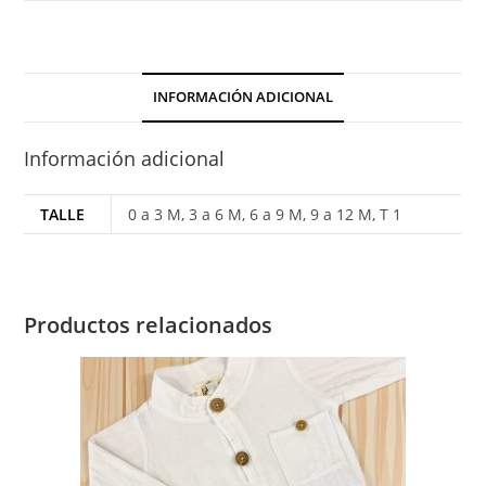
Bordado
Flor
Rococo
INFORMACIÓN ADICIONAL
cantidad
Información adicional
TALLE
0 a 3 M, 3 a 6 M, 6 a 9 M, 9 a 12 M, T 1
Productos relacionados