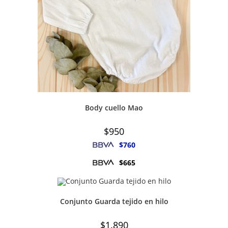
Body cuello Mao
$
950
$
760
$
665
Conjunto Guarda tejido en hilo
$
1.890