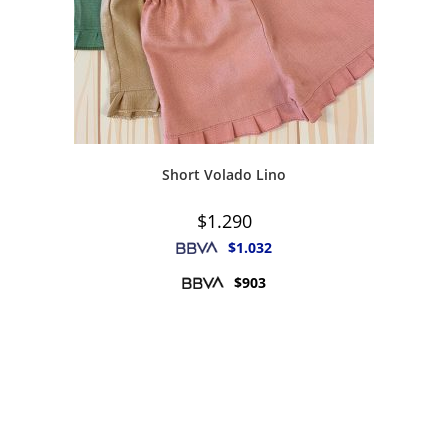
Short Volado Lino
$
1.290
$
1.032
$
903