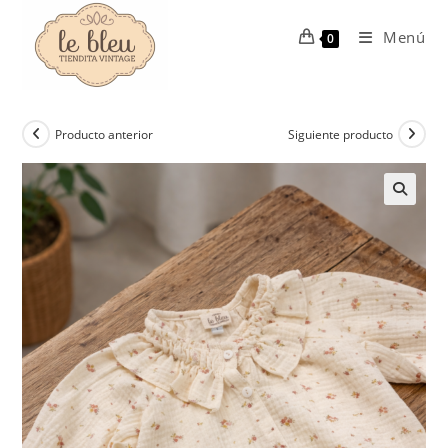
Ir
al
Menú
0
contenido
Producto anterior
Siguiente producto
🔍