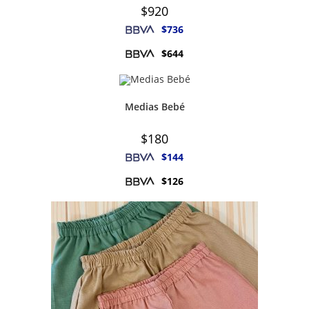
$
920
$
736
$
644
Medias Bebé
$
180
$
144
$
126