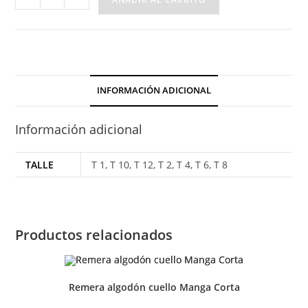
Muselina
Flores
en
tono
Crema
INFORMACIÓN ADICIONAL
cantidad
Información adicional
TALLE
T 1, T 10, T 12, T 2, T 4, T 6, T 8
Productos relacionados
Remera algodón cuello Manga Corta