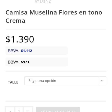
Camisa Muselina Flores en tono
Crema
$
1.390
$
1.112
$
973
Elige una opción
TALLE
Camisa
-
+
AÑADIR AL CARRITO