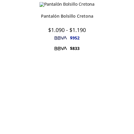
Pantalón Bolsillo Cretona
Rango
$
1.090
-
$
1.190
de
precios:
$
952
desde
$1.090
$
833
hasta
$1.190