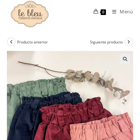
Ir
al
Menú
0
contenido
Producto anterior
Siguiente producto
🔍