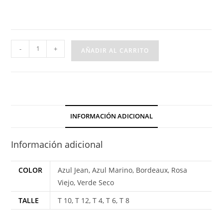
Polleras
-
+
AÑADIR AL CARRITO
de
Pana
cantidad
INFORMACIÓN ADICIONAL
Información adicional
COLOR
Azul Jean, Azul Marino, Bordeaux, Rosa
Viejo, Verde Seco
TALLE
T 10, T 12, T 4, T 6, T 8