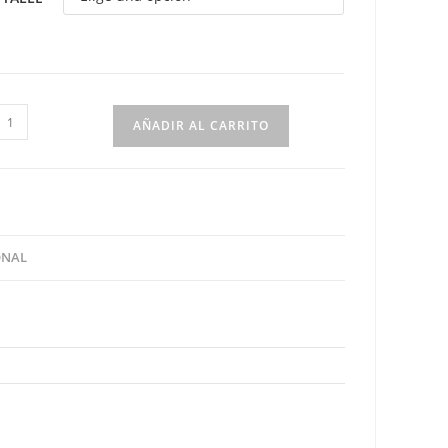
ody
AÑADIR AL CARRITO
uselina
lores
n
onos
rema
ONAL
antidad