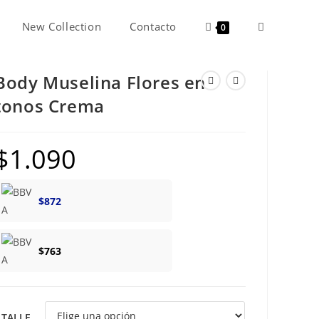
New Collection
Contacto
Alternar
0
Body Muselina Flores en
búsqueda
tonos Crema
de
$
1.090
la
$
872
web
$
763
TALLE