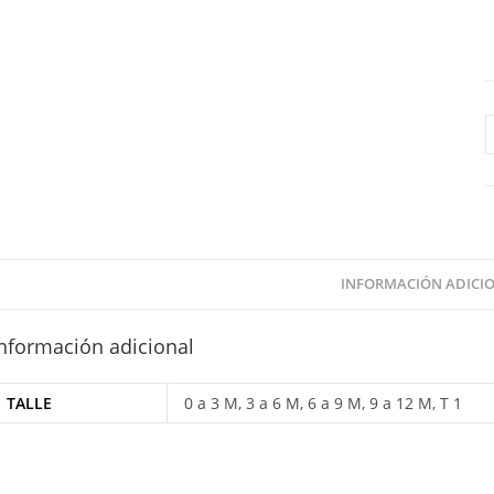
B
M
F
e
t
C
INFORMACIÓN ADICI
c
nformación adicional
TALLE
0 a 3 M, 3 a 6 M, 6 a 9 M, 9 a 12 M, T 1