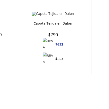
Capota Tejida en Dalon
Rango
0
$
790
de
precios:
desde
$
632
$1.490
hasta
$1.590
$
553