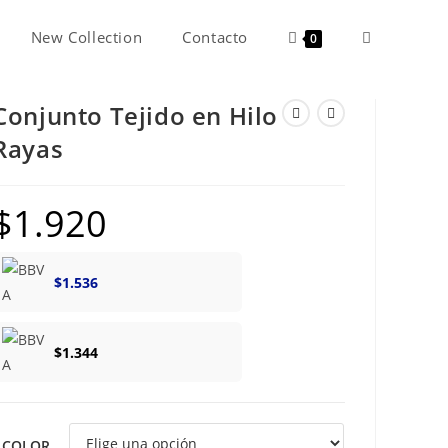
New Collection
Contacto
Alternar
0
Conjunto Tejido en Hilo
búsqueda
Rayas
de
$
1.920
la
$
1.536
web
$
1.344
COLOR