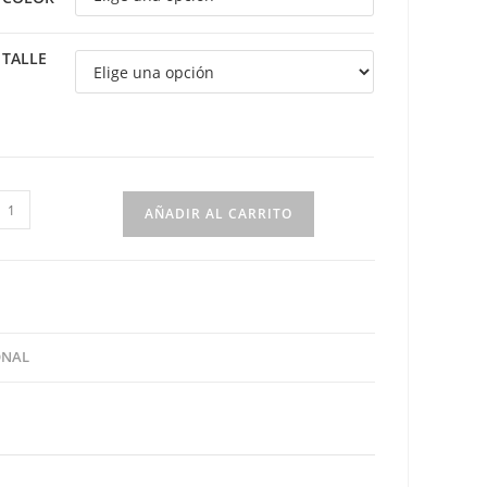
TALLE
onjunto
AÑADIR AL CARRITO
ejido
n
ilo
ayas
antidad
ONAL