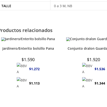
TALLE
0 a 3 M, NB
Productos relacionados
Jardinero/Enterito bolsillo Pana
Conjunto dralon Guard
$
1.590
$
1.920
$
1.272
$
1.536
$
1.113
$
1.344