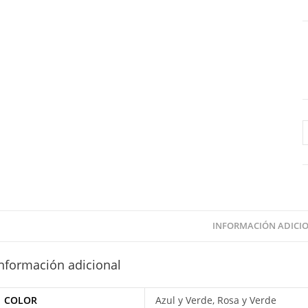
C
T
e
H
R
c
INFORMACIÓN ADICI
nformación adicional
COLOR
Azul y Verde, Rosa y Verde