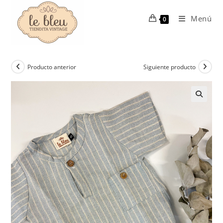
Ir
al
Menú
0
contenido
Producto anterior
Siguiente producto