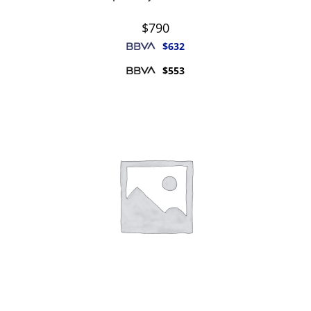
$
790
$
632
$
553