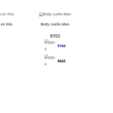
 en hilo
Body cuello Mao
$
950
$
760
$
665