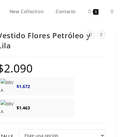
New Collection
Contacto
Alternar
0
Vestido Flores Petróleo y
búsqueda
Lila
de
$
2.090
la
$
1.672
web
$
1.463
TALLE