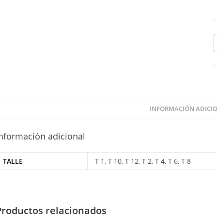
S
J
c
INFORMACIÓN ADICI
nformación adicional
TALLE
T 1, T 10, T 12, T 2, T 4, T 6, T 8
Productos relacionados