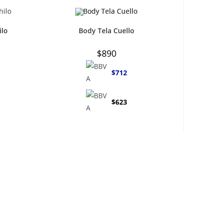
ilo
Body Tela Cuello
$
890
$
712
$
623