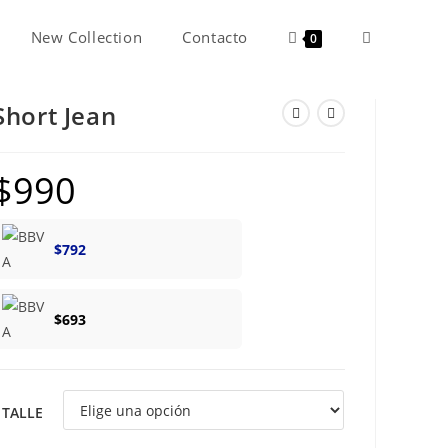
New Collection
Contacto
Alternar
0
Short Jean
búsqueda
$
990
de
$
792
la
$
693
web
TALLE