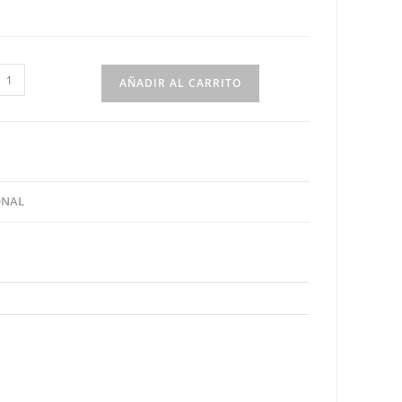
hort
AÑADIR AL CARRITO
ean
antidad
ONAL