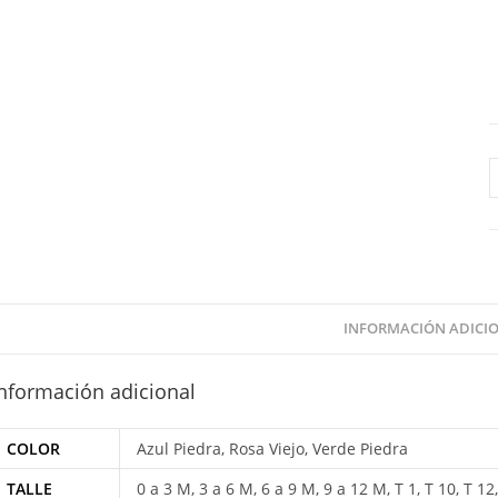
S
D
B
F
c
INFORMACIÓN ADICI
nformación adicional
COLOR
Azul Piedra, Rosa Viejo, Verde Piedra
TALLE
0 a 3 M, 3 a 6 M, 6 a 9 M, 9 a 12 M, T 1, T 10, T 12, 