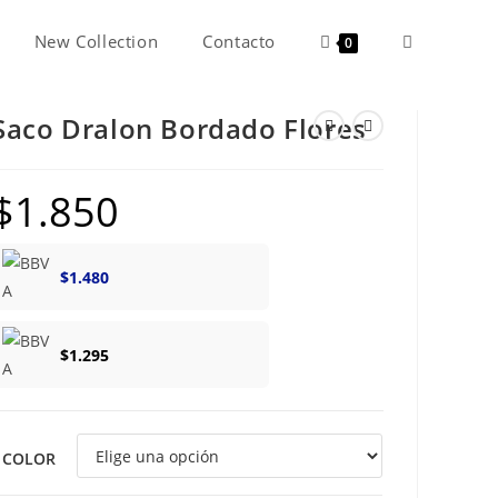
New Collection
Contacto
Alternar
0
Saco Dralon Bordado Flores
búsqueda
$
1.850
de
$
1.480
la
$
1.295
web
COLOR