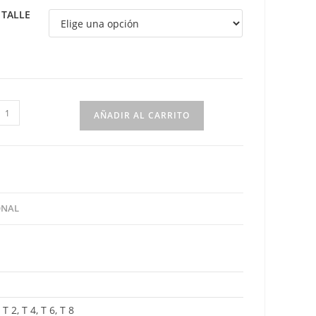
TALLE
aco
AÑADIR AL CARRITO
ralon
ordado
lores
antidad
ONAL
T 2, T 4, T 6, T 8