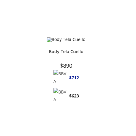
Body Tela Cuello
$
890
$
712
$
623