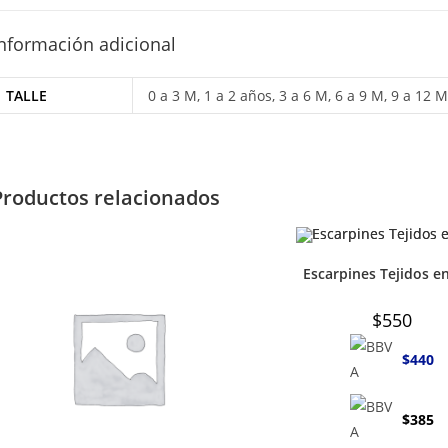
nformación adicional
TALLE
0 a 3 M, 1 a 2 años, 3 a 6 M, 6 a 9 M, 9 a 12 M
Productos relacionados
Escarpines Tejidos en
$
550
$
440
$
385