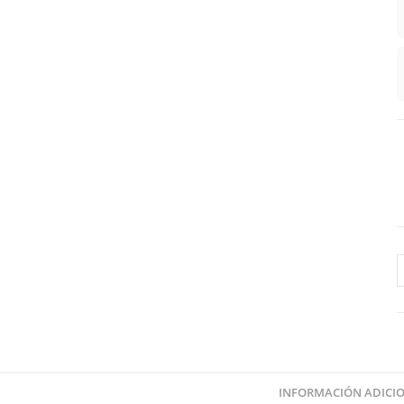
R
P
N
F
c
INFORMACIÓN ADICI