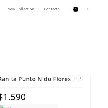
New Collection
Contacto
Alternar
0
búsqueda
de
la
Ranita Punto Nido Flores
web
$
1.590