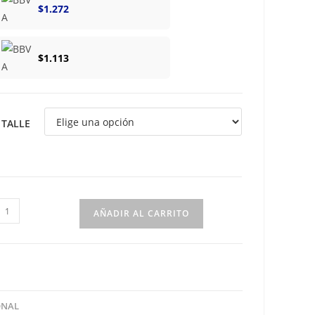
$
1.272
$
1.113
TALLE
anita
AÑADIR AL CARRITO
unto
ido
lores
antidad
ONAL