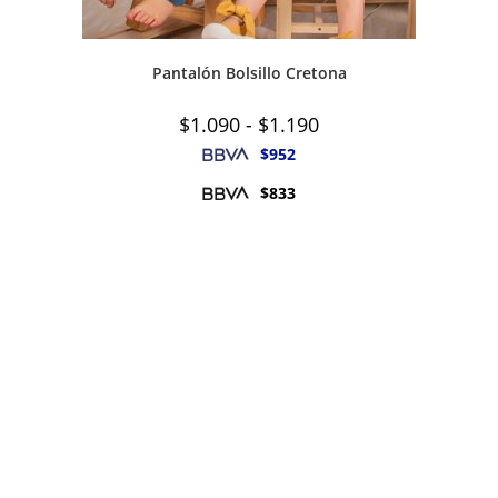
Pantalón Bolsillo Cretona
Rango
$
1.090
-
$
1.190
de
precios:
$
952
desde
$1.090
$
833
hasta
$1.190