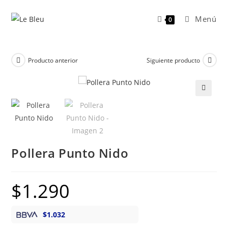
Ir
al
Menú
0
contenido
Producto anterior
Siguiente producto
🔍
Pollera Punto Nido
$
1.290
$
1.032