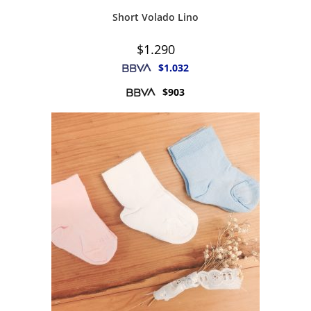
Short Volado Lino
$
1.290
$
1.032
$
903