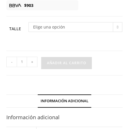
$
903
Elige una opción
TALLE
Pollera
-
+
AÑADIR AL CARRITO
Punto
Nido
cantidad
INFORMACIÓN ADICIONAL
Información adicional