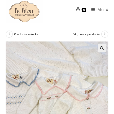
Ir
al
Menú
0
contenido
Producto anterior
Siguiente producto