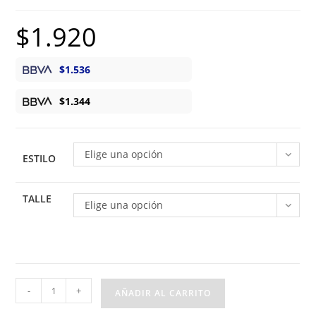
$
1.920
$
1.536
$
1.344
Elige una opción
ESTILO
TALLE
Elige una opción
Enterito
-
+
AÑADIR AL CARRITO
Tejido