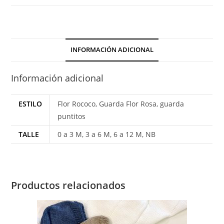
en
Dralon
con
Cuello
INFORMACIÓN ADICIONAL
cantidad
Información adicional
ESTILO
Flor Rococo, Guarda Flor Rosa, guarda
puntitos
TALLE
0 a 3 M, 3 a 6 M, 6 a 12 M, NB
Productos relacionados