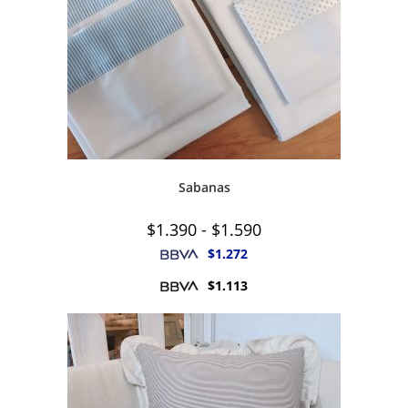
Sabanas
Rango
$
1.390
-
$
1.590
de
precios:
$
1.272
desde
$1.390
$
1.113
hasta
$1.590