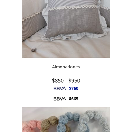
Almohadones
Rango
$
850
-
$
950
de
precios:
$
760
desde
$850
$
665
hasta
$950