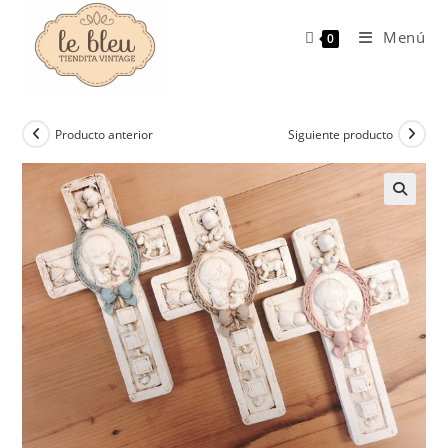
Ir
al
Menú
0
contenido
Producto anterior
Siguiente producto
🔍