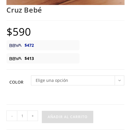
Cruz Bebé
$
590
$
472
$
413
Elige una opción
COLOR
Cruz
-
+
AÑADIR AL CARRITO
Bebé
cantidad