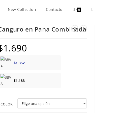
New Collection
Contacto
Alternar
0
Canguro en Pana Combinada
búsqueda
$
1.690
de
$
1.352
la
$
1.183
web
COLOR