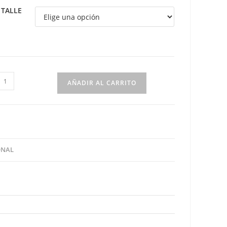
TALLE
anguro
AÑADIR AL CARRITO
n
ana
ombinada
antidad
ONAL