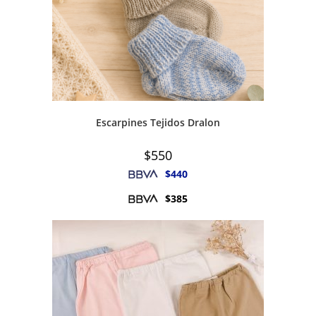
Escarpines Tejidos Dralon
$
550
$
440
$
385