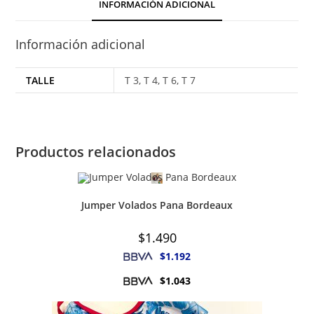
INFORMACIÓN ADICIONAL
Información adicional
TALLE
T 3, T 4, T 6, T 7
Productos relacionados
Jumper Volados Pana Bordeaux
$
1.490
$
1.192
$
1.043