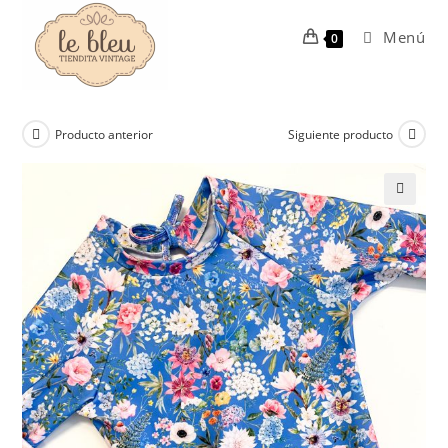
Ir
al
Menú
0
contenido
Producto anterior
Siguiente producto
🔍