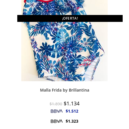
¡OFERTA!
Malla Frida by Brillantina
El
El
$
1.134
$
1.890
precio
precio
original
actual
$
1.512
era:
es:
$1.890.
$1.134.
$
1.323