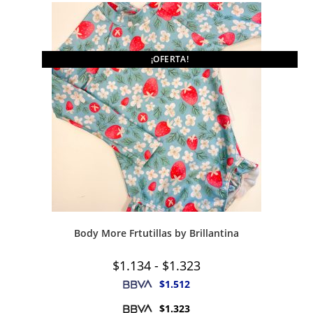
¡OFERTA!
Body More Frtutillas by Brillantina
Rango
$
1.134
-
$
1.323
de
precios:
$
1.512
desde
$1.134
$
1.323
hasta