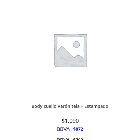
Body cuello varón tela – Estampado
$
1.090
$
872
$
763