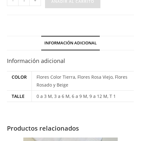
-
+
AÑADIR AL CARRITO
Algodón
Flores
Cuello
Volado
cantidad
INFORMACIÓN ADICIONAL
Información adicional
COLOR
Flores Color Tierra, Flores Rosa Viejo, Flores
Rosado y Beige
TALLE
0 a 3 M, 3 a 6 M, 6 a 9 M, 9 a 12 M, T 1
Productos relacionados